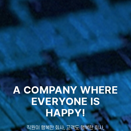
A
A
A
A
COMPANY
COMPANY
COMPANY
COMPANY
WHERE
WHERE
WHERE
WHERE
EVERYONE
EVERYONE
EVERYONE
EVERYONE
IS
IS
IS
IS
HAPPY!
HAPPY!
HAPPY!
HAPPY!
직원이 행복한 회사, 고객도 행복한 회사,