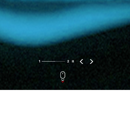
일
1
2
P
N
시
R
E
정
E
X
지
V
T
BUSINESS
㈜에이씨에스는 초정밀 제어기술을 기반으로 반도체/디스플레이용