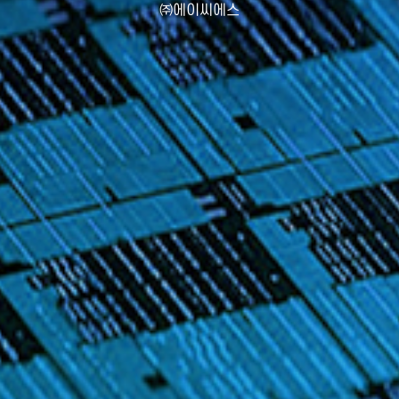
㈜에이씨에스