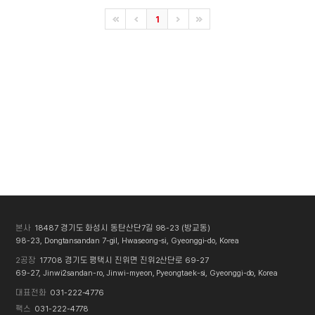
1
본사
18487 경기도 화성시 동탄산단7길 98-23 (방교동)
98-23, Dongtansandan 7-gil, Hwaseong-si, Gyeonggi-do, Korea
2공장
17708 경기도 평택시 진위면 진위2산단로 69-27
69-27, Jinwi2sandan-ro, Jinwi-myeon, Pyeongtaek-si, Gyeonggi-do, Korea
대표전화
031-222-4776
팩스
031-222-4778